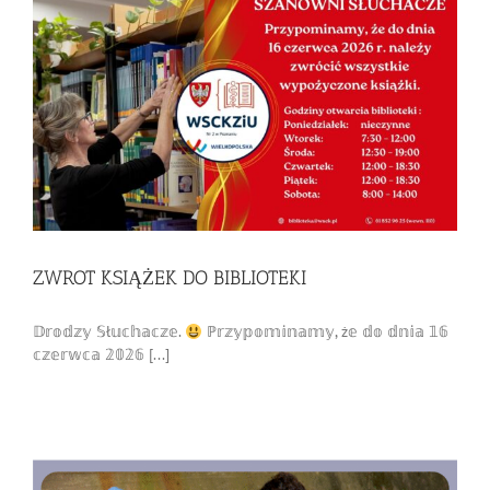
ZWROT KSIĄŻEK DO BIBLIOTEKI
𝔻𝕣𝕠𝕕𝕫𝕪 𝕊ł𝕦𝕔𝕙𝕒𝕔𝕫𝕖.
ℙ𝕣𝕫𝕪𝕡𝕠𝕞𝕚𝕟𝕒𝕞𝕪, ż𝕖 𝕕𝕠 𝕕𝕟𝕚𝕒 𝟙𝟞
𝕔𝕫𝕖𝕣𝕨𝕔𝕒 𝟚𝟘𝟚𝟞 [...]