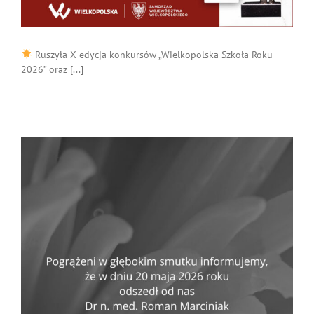
Ruszyła X edycja konkursów „Wielkopolska Szkoła Roku
2026” oraz [...]